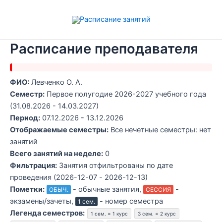
Перейти
к
содержимому
Расписание преподавателя
ФИО:
Левченко О. А.
Семестр:
Первое полугодие 2026-2027 учебного года
(31.08.2026 - 14.03.2027)
Период:
07.12.2026 - 13.12.2026
Отображаемые семестры:
Все нечетные семестры: нет
занятий
Всего занятий на неделе:
0
Фильтрация:
Занятия отфильтрованы по дате
проведения (2026-12-07 - 2026-12-13)
Пометки:
- обычные занятия,
-
ОБЫЧ.
СЕССИЯ
экзамены/зачеты,
- номер семестра
1 сем.
Легенда семестров:
1 сем. = 1 курс
3 сем. = 2 курс