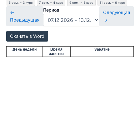
5 сем. = 3 курс
7 сем. = 4 курс
9 сем. = 5 курс
11 сем. = 6 курс
Период:
←
Следующая
Предыдущая
→
Скачать в Word
День недели
Время
Занятие
занятия