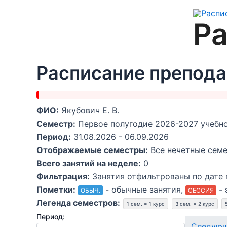
Перейти
к
Ра
содержимому
Расписание препода
ФИО:
Якубович Е. В.
Семестр:
Первое полугодие 2026-2027 учебного
Период:
31.08.2026 - 06.09.2026
Отображаемые семестры:
Все нечетные семе
Всего занятий на неделе:
0
Фильтрация:
Занятия отфильтрованы по дате 
Пометки:
- обычные занятия,
- 
ОБЫЧ.
СЕССИЯ
Легенда семестров:
1 сем. = 1 курс
3 сем. = 2 курс
Период:
Следую