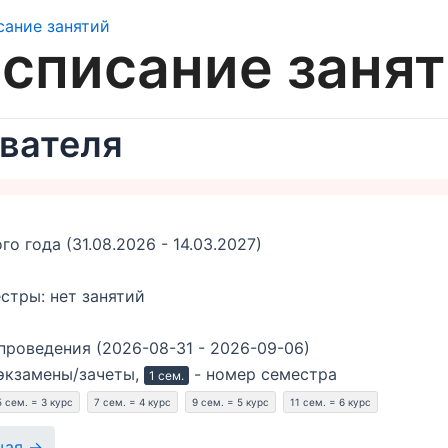
списание заня
вателя
 года (31.08.2026 - 14.03.2027)
стры: нет занятий
проведения (2026-08-31 - 2026-09-06)
экзамены/зачеты,
- номер семестра
1 сем.
5 сем. = 3 курс
7 сем. = 4 курс
9 сем. = 5 курс
11 сем. = 6 курс
щая →