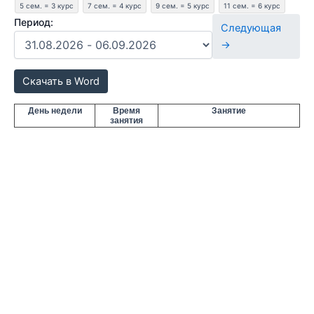
5 сем. = 3 курс
7 сем. = 4 курс
9 сем. = 5 курс
11 сем. = 6 курс
Период:
Следующая
→
Скачать в Word
День недели
Время
Занятие
занятия