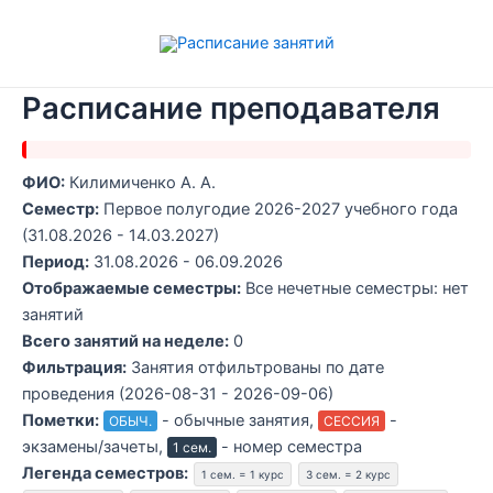
Перейти
к
содержимому
Расписание преподавателя
ФИО:
Килимиченко А. А.
Семестр:
Первое полугодие 2026-2027 учебного года
(31.08.2026 - 14.03.2027)
Период:
31.08.2026 - 06.09.2026
Отображаемые семестры:
Все нечетные семестры: нет
занятий
Всего занятий на неделе:
0
Фильтрация:
Занятия отфильтрованы по дате
проведения (2026-08-31 - 2026-09-06)
Пометки:
- обычные занятия,
-
ОБЫЧ.
СЕССИЯ
экзамены/зачеты,
- номер семестра
1 сем.
Легенда семестров:
1 сем. = 1 курс
3 сем. = 2 курс