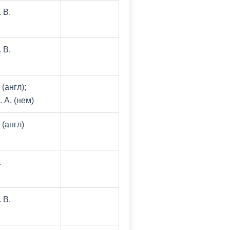
 В.
 В.
(англ);
 А. (нем)
 (англ)
.
 В.