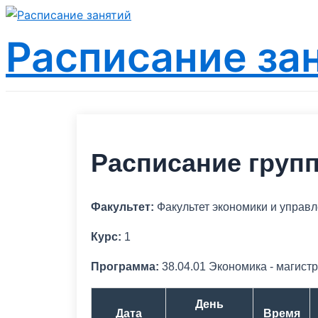
Перейти
к
Расписание за
содержимому
Расписание груп
Факультет:
Факультет экономики и управ
Курс:
1
Программа:
38.04.01 Экономика - магист
День
Дата
Время