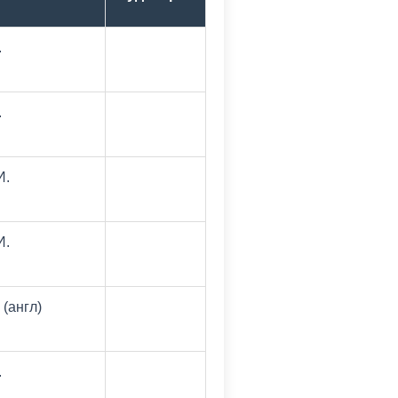
.
.
И.
И.
 (англ)
.