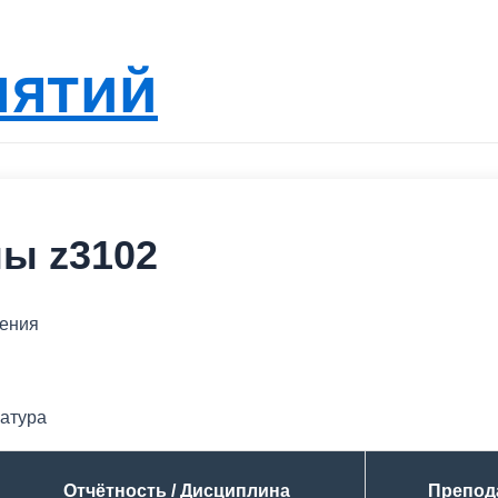
нятий
пы z3102
ления
ратура
Отчётность / Дисциплина
Препод