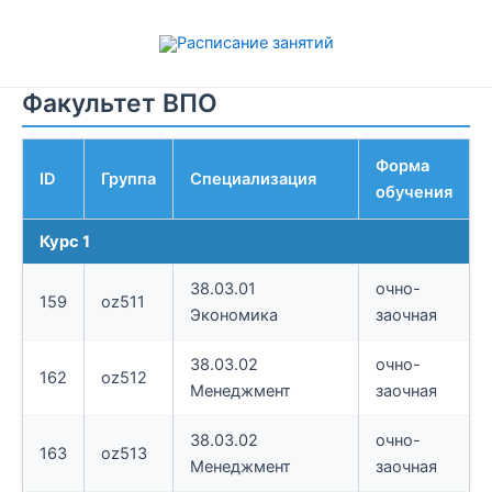
Перейти
к
содержимому
Факультет ВПО
Форма
ID
Группа
Специализация
обучения
Курс 1
38.03.01
очно-
159
oz511
Экономика
заочная
38.03.02
очно-
162
oz512
Менеджмент
заочная
38.03.02
очно-
163
oz513
Менеджмент
заочная