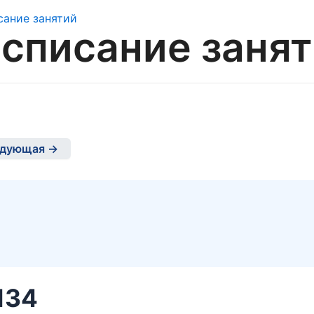
списание заня
дующая →
134