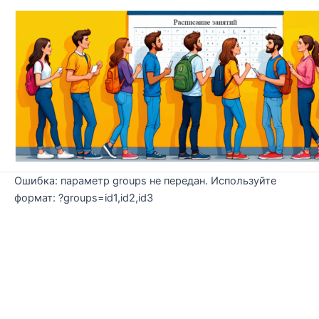
Перейти
к
содержимому
Ошибка: параметр groups не передан. Используйте
формат: ?groups=id1,id2,id3