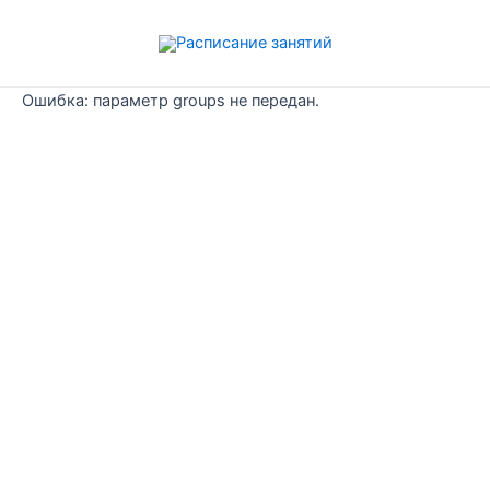
Перейти
к
содержимому
Ошибка: параметр groups не передан.