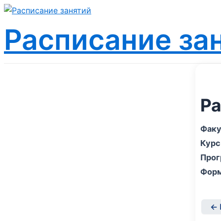
Перейти
к
Расписание за
содержимому
Ра
Факу
Курс
Прог
Форм
← 