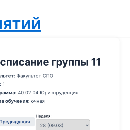
нятий
списание группы 11
льтет:
Факультет СПО
:
1
рамма:
40.02.04 Юриспруденция
а обучения:
очная
Неделя:
Предыдущая